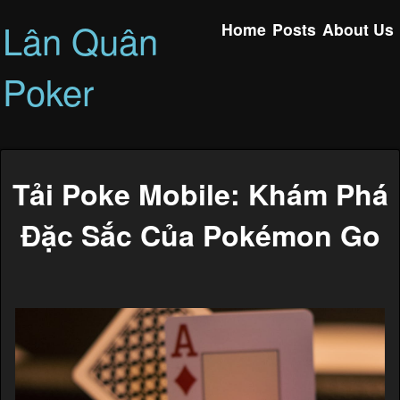
Lân Quân
Home
Posts
About Us
Poker
Tải Poke Mobile: Khám Phá
Đặc Sắc Của Pokémon Go