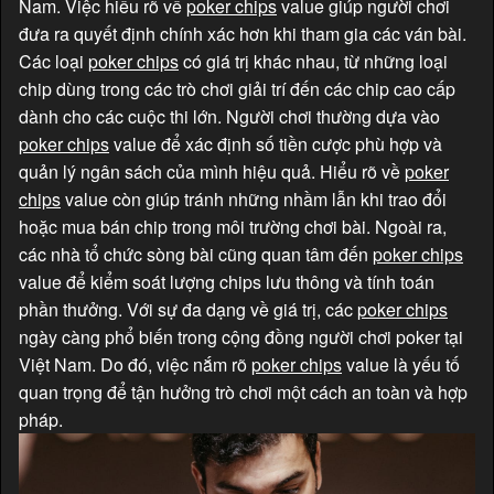
Nam. Việc hiểu rõ về
poker chips
value giúp người chơi
đưa ra quyết định chính xác hơn khi tham gia các ván bài.
Các loại
poker chips
có giá trị khác nhau, từ những loại
chip dùng trong các trò chơi giải trí đến các chip cao cấp
dành cho các cuộc thi lớn. Người chơi thường dựa vào
poker chips
value để xác định số tiền cược phù hợp và
quản lý ngân sách của mình hiệu quả. Hiểu rõ về
poker
chips
value còn giúp tránh những nhầm lẫn khi trao đổi
hoặc mua bán chip trong môi trường chơi bài. Ngoài ra,
các nhà tổ chức sòng bài cũng quan tâm đến
poker chips
value để kiểm soát lượng chips lưu thông và tính toán
phần thưởng. Với sự đa dạng về giá trị, các
poker chips
ngày càng phổ biến trong cộng đồng người chơi poker tại
Việt Nam. Do đó, việc nắm rõ
poker chips
value là yếu tố
quan trọng để tận hưởng trò chơi một cách an toàn và hợp
pháp.