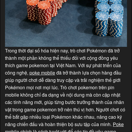
Trong thời đại số hóa hiện nay, trò chơi Pokémon đã trở
thành một phần không thể thiếu đối với cộng đồng yêu
thích game pokemon tại Việt Nam. Với sự phát triển của
công nghệ,
poke mobile
đã trở thành lựa chọn hàng đầu
giúp người chơi dễ dàng truy cập và trải nghiệm thế giới
Pokémon mọi nơi mọi lúc. Trò chơi pokemon trên pin
mobile không chỉ đa dạng về nội dung mà còn cập nhật
các tính năng mới, giúp từng bước trưởng thành của nhân
vật trong game pokemon trở nên thú vị hơn. Người chơi có
thể bắt gặp nhiều loại Pokémon khác nhau, nâng cao kỹ
năng chiến đấu và hoàn thiện bộ sưu tập của mình.
Poke
mobile
chính là cách tuyệt vời để các tín đồ yêu game