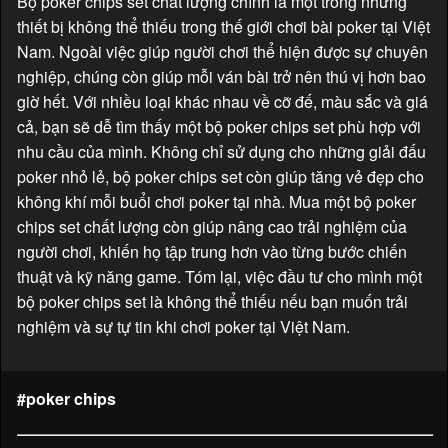
Bộ poker chips set chất lượng chính là một trong những
thiết bị không thể thiếu trong thế giới chơi bài poker tại Việt
Nam. Ngoài việc giúp người chơi thể hiện được sự chuyên
nghiệp, chúng còn giúp mỗi ván bài trở nên thú vị hơn bao
giờ hết. Với nhiều loại khác nhau về cỡ đế, màu sắc và giá
cả, bạn sẽ dễ tìm thấy một bộ poker chips set phù hợp với
nhu cầu của mình. Không chỉ sử dụng cho những giải đấu
poker nhỏ lẻ, bộ poker chips set còn giúp tăng vẻ đẹp cho
không khí mỗi buổi chơi poker tại nhà. Mua một bộ poker
chips set chất lượng còn giúp nâng cao trải nghiệm của
người chơi, khiến họ tập trung hơn vào từng bước chiến
thuật và kỹ năng game. Tóm lại, việc đầu tư cho mình một
bộ poker chips set là không thể thiếu nếu bạn muốn trải
nghiệm và sự tự tin khi chơi poker tại Việt Nam.
#poker chips