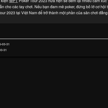
ự kiện
WPT
Poker Tour 2023 hứa hẹn sẽ đem lại nhiều cảm xúc 
ẫn cho các tay chơi. Nếu bạn đam mê poker, đừng bỏ lỡ cơ hội 
our 2023 tại Việt Nam để trở thành một phần của sân chơi đẳng
6-03-31
03-31