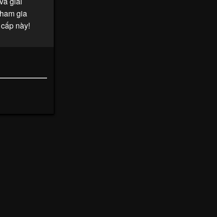
và giải
tham gia
 cấp này!