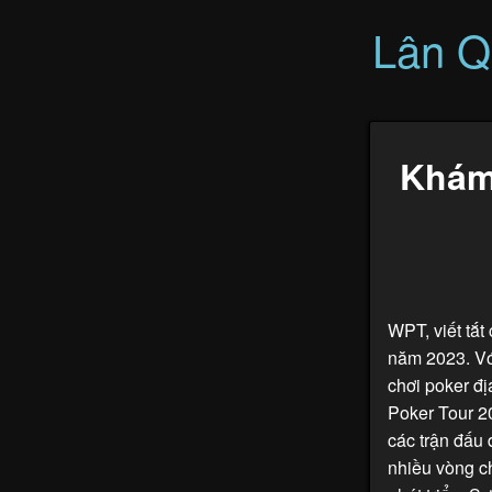
Lân Q
Khám 
WPT, viết tắt
năm 2023. Vớ
chơi poker đ
Poker Tour 2
các trận đấu
nhiều vòng c