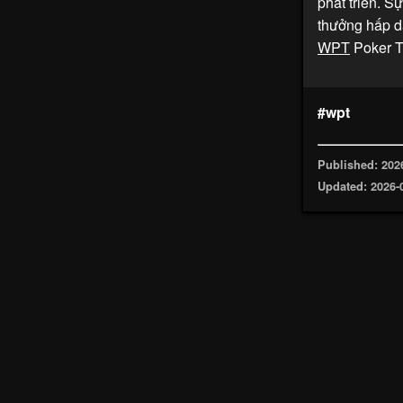
phát triển. S
thưởng hấp d
WPT
Poker T
#wpt
Published: 202
Updated: 2026-