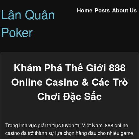
Lân Quân
Home
Posts
About Us
Poker
Khám Phá Thế Giới 888
Online Casino & Các Trò
Chơi Đặc Sắc
Trong lĩnh vực giải trí trực tuyến tại Việt Nam, 888 online
casino đã trở thành sự lựa chọn hàng đầu cho nhiều game