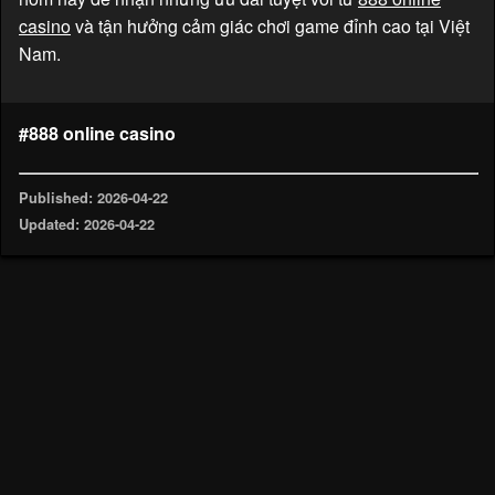
casino
và tận hưởng cảm giác chơi game đỉnh cao tại Việt
Nam.
#888 online casino
Published: 2026-04-22
Updated: 2026-04-22