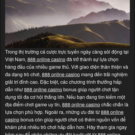
Trong thị trường cá cược trực tuyến ngày càng sôi động tại
Việt Nam,
888 online casino
đã trở thành sự lựa chọn
hàng đầu của nhiều game thủ. Với giao diện thân thiện và
đa dạng trò chơi,
888 online casino
mang đến trải nghiệm
giải trí đỉnh cao. Đặc biệt, các chương trình thưởng hấp
dẫn như
888 online casino
bonus giúp người chơi tận
dụng tối đa cơ hội thắng lớn. Nếu bạn đang tìm kiếm một
địa điểm chơi game uy tín,
888 online casino
chắc chắn là
lựa chọn phù hợp. Ngoài ra, những ưu đãi từ
888 online
casino
bonus còn giúp người chơi có thêm nguồn vốn để
khám phá nhiều trò chơi hấp dẫn hơn. Hãy tham gia ngay
hôm nay để nhận những ưu đãi tuyệt vời từ
888 online