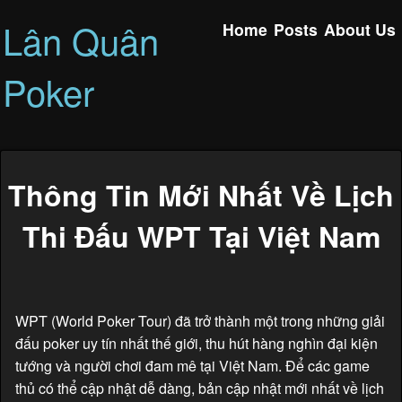
Lân Quân
Home
Posts
About Us
Poker
Thông Tin Mới Nhất Về Lịch
Thi Đấu WPT Tại Việt Nam
WPT (World Poker Tour) đã trở thành một trong những giải
đấu poker uy tín nhất thế giới, thu hút hàng nghìn đại kiện
tướng và người chơi đam mê tại Việt Nam. Để các game
thủ có thể cập nhật dễ dàng, bản cập nhật mới nhất về lịch